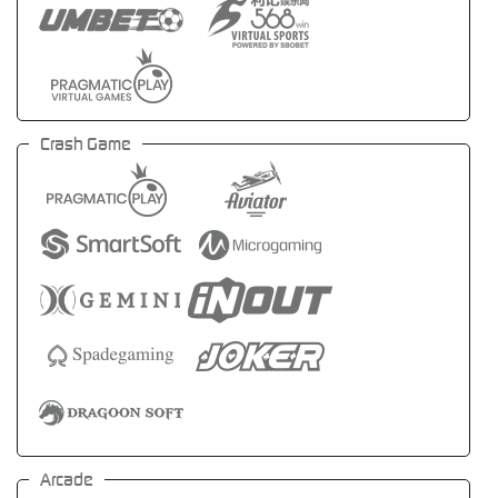
Crash Game
Arcade