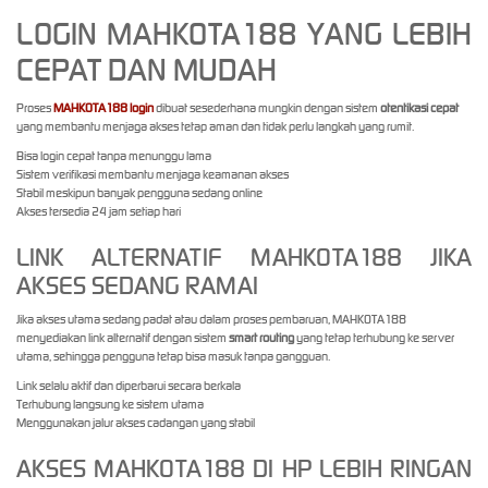
LOGIN MAHKOTA188 YANG LEBIH
CEPAT DAN MUDAH
Proses
MAHKOTA188 login
dibuat sesederhana mungkin dengan sistem
otentikasi cepat
yang membantu menjaga akses tetap aman dan tidak perlu langkah yang rumit.
Bisa login cepat tanpa menunggu lama
Sistem verifikasi membantu menjaga keamanan akses
Stabil meskipun banyak pengguna sedang online
Akses tersedia 24 jam setiap hari
LINK ALTERNATIF MAHKOTA188 JIKA
AKSES SEDANG RAMAI
Jika akses utama sedang padat atau dalam proses pembaruan, MAHKOTA188
menyediakan link alternatif dengan sistem
smart routing
yang tetap terhubung ke server
utama, sehingga pengguna tetap bisa masuk tanpa gangguan.
Link selalu aktif dan diperbarui secara berkala
Terhubung langsung ke sistem utama
Menggunakan jalur akses cadangan yang stabil
AKSES MAHKOTA188 DI HP LEBIH RINGAN