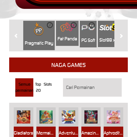
i
i
i
i
i
Facha
Fat Panda
Slot88 x PP
PG Soft
Pragmatic Play
NAGA GAMES
Semua
Top
Slots
permainan
20
Gladiators
Mermaid's Treasure
Adventures Of Caramelo
Amazing Circus
Aphrodite - Goddess of Love