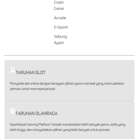
Crash
Game
Arcade
E-Sports
Sabung
Ayam
TARUHAN SLOT
Penyedia slot online dengan beragam pilihan game menarik yang memudahkan
pemain untuk mencapai jackpot
TARUHAN OLAHRAGA
Sportsbook Gaming Platform Terbaik menawarkan lebih banyak game, odds yang
lebih tinggi, dan menyediakan pilihan yang lebih banyak untuk pemain.