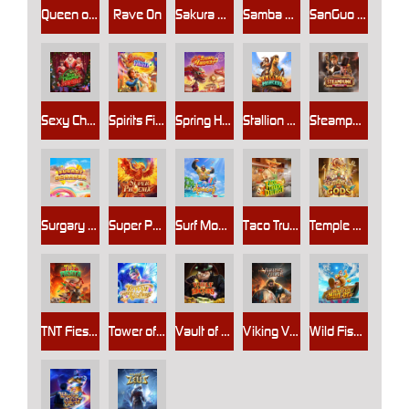
Queen of Aztec
Rave On
Sakura Neko
Samba Fiesta
SanGuo - The Brotherhood
Sexy Christmas Sirens
Spirits Fiesta
Spring Harvest
Stallion Princess
Steampunk Reloaded
Surgary bonanza
Super Phoenix
Surf Monkey
Taco Truck Delight
Temple of Gods
TNT Fiesta
Tower of Riches
Vault of Riches
Viking Valor
Wild Fish Hunter