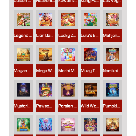
Golden Hatch
Heavenly Sage
Kawaii Neko
Kung Fu Warrior
Las Vegas Party
Legend of the White and Green Snake
Lion Dance Fortune
Lucky Zhu
Lulu's Enchanted Forest
Mahjong Fortune
Mayan Gold Hunt
Mega Wild Safari
Mochi Mochi
Muay Thai Arena
Nomikai Fever
Mysteries of Pandora
Pawsome Xmas
Persian Gems
Wild West Saloon
Pumpkin Night