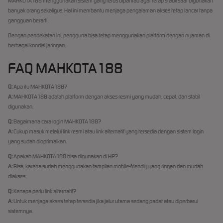
MAHKOTA188 menggunakan sistem yang terus dipantau agar tetap stabil saat digunakan
banyak orang sekaligus. Hal ini membantu menjaga pengalaman akses tetap lancar tanpa
gangguan berarti.
Dengan pendekatan ini, pengguna bisa tetap menggunakan platform dengan nyaman di
berbagai kondisi jaringan.
FAQ MAHKOTA188
Q:
Apa itu MAHKOTA188?
A:
MAHKOTA188 adalah platform dengan akses resmi yang mudah, cepat, dan stabil
digunakan.
Q:
Bagaimana cara login MAHKOTA188?
A:
Cukup masuk melalui link resmi atau link alternatif yang tersedia dengan sistem login
yang sudah dioptimalkan.
Q:
Apakah MAHKOTA188 bisa digunakan di HP?
A:
Bisa, karena sudah menggunakan tampilan mobile-friendly yang ringan dan mudah
diakses.
Q:
Kenapa perlu link alternatif?
A:
Untuk menjaga akses tetap tersedia jika jalur utama sedang padat atau diperbarui
sistemnya.