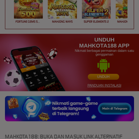
FORTUNE GEMS 500
MAHJONG WAYS
SUPER ELEMENTS 2
UNDUH
MAHKOTA188 APP
Nikmati berbagai permainan dalam satu
genggaman
UNDUH
PANDUAN INSTALASI
MAHKOTA188: BUKA DAN MASUK LINK ALTERNATIF