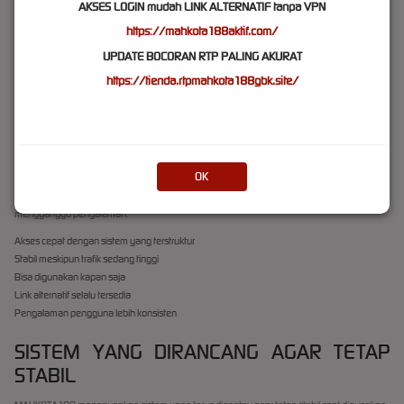
AKSES LOGIN mudah LINK ALTERNATIF tanpa VPN
perangkat saat diakses.
https://mahkota188aktif.com/
Mudah dibuka di semua smartphone
Desain ringan dan tidak boros resource
UPDATE BOCORAN RTP PALING AKURAT
Performa tetap stabil saat digunakan
https://tienda.rtpmahkota188gbk.site/
KENAPA BANYAK PENGGUNA
MEMILIH MAHKOTA188
OK
MAHKOTA188 dipilih karena memberikan akses yang lebih sederhana tetapi tetap stabil.
Sistemnya dirancang agar pengguna bisa masuk tanpa hambatan teknis yang
mengganggu pengalaman.
Akses cepat dengan sistem yang terstruktur
Stabil meskipun trafik sedang tinggi
Bisa digunakan kapan saja
Link alternatif selalu tersedia
Pengalaman pengguna lebih konsisten
SISTEM YANG DIRANCANG AGAR TETAP
STABIL