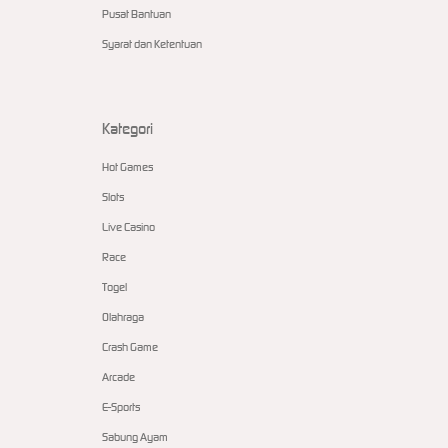
Pusat Bantuan
Syarat dan Ketentuan
Kategori
Hot Games
Slots
Live Casino
Race
Togel
Olahraga
Crash Game
Arcade
E-Sports
Sabung Ayam