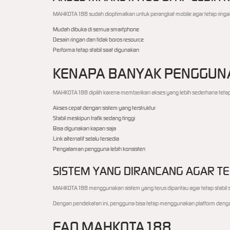
MAHKOTA188 sudah dioptimalkan untuk perangkat mobile agar tetap ringa
Mudah dibuka di semua smartphone
Desain ringan dan tidak boros resource
Performa tetap stabil saat digunakan
KENAPA BANYAK PENGGUN
MAHKOTA188 dipilih karena memberikan akses yang lebih sederhana tetap
Akses cepat dengan sistem yang terstruktur
Stabil meskipun trafik sedang tinggi
Bisa digunakan kapan saja
Link alternatif selalu tersedia
Pengalaman pengguna lebih konsisten
SISTEM YANG DIRANCANG AGAR TE
MAHKOTA188 menggunakan sistem yang terus dipantau agar tetap stabil sa
Dengan pendekatan ini, pengguna bisa tetap menggunakan platform dengan
FAQ MAHKOTA188