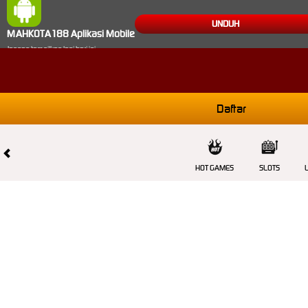
UNDUH
MAHKOTA188 Aplikasi Mobile
Jangan tampilkan lagi hari ini
Daftar
HOT GAMES
SLOTS