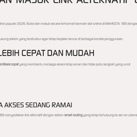
online populer 2026. Buka dan masuk secara terhormat bermain slot online di MAHKOTA 188 denga
kung sistem yang terstruktur agar tetap berjalan lancar di berbagai kondisi penggunaan.
LEBIH CEPAT DAN MUDAH
entikasi cepat
yang membantu menjaga akses tetap aman dan tidak perlu langkah yang rumit.
KA AKSES SEDANG RAMAI
 menyediakan link alternatif dengan sistem
smart routing
yang tetap terhubung ke server utam