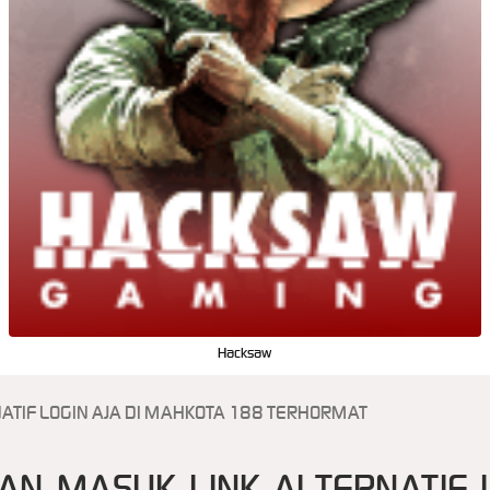
Hacksaw
TIF LOGIN AJA DI MAHKOTA 188 TERHORMAT
N MASUK LINK ALTERNATIF 