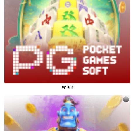
PG Soft
i