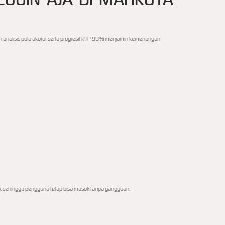
n analisis pola akurat serta progresif RTP 99% menjamin kemenangan
a, sehingga pengguna tetap bisa masuk tanpa gangguan.