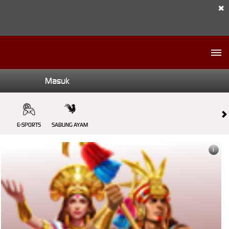
×
Masuk
E-SPORTS
SABUNG AYAM
i