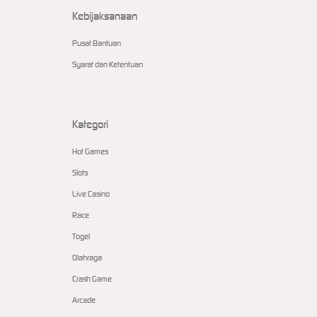
Kebijaksanaan
Pusat Bantuan
Syarat dan Ketentuan
Kategori
Hot Games
Slots
Live Casino
Race
Togel
Olahraga
Crash Game
Arcade