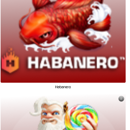
Habanero
i