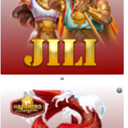
Jili
i