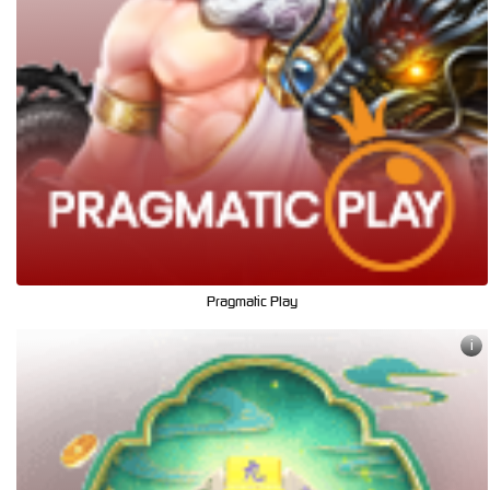
Pragmatic Play
i