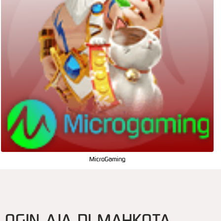
MicroGaming
LOGIN AJA DI MAHKOTA