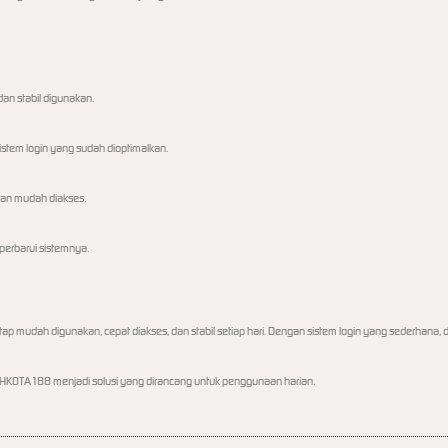
n stabil digunakan.
sistem login yang sudah dioptimalkan.
dan mudah diakses.
iperbarui sistemnya.
mudah digunakan, cepat diakses, dan stabil setiap hari. Dengan sistem login yang sederhana, duk
 MAHKOTA188 menjadi solusi yang dirancang untuk penggunaan harian.