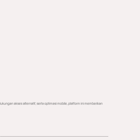
ungan akses alternatif, serta optimasi mobile, platform ini memberikan